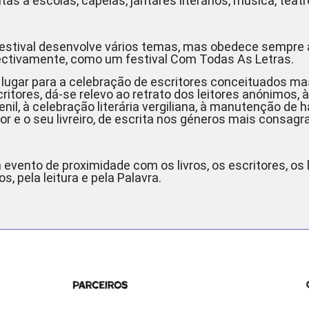
itas a escolas, capelas, jantares literários, música, teatr
festival desenvolve vários temas, mas obedece sempre a
ectivamente, como um festival Com Todas As Letras.
 lugar para a celebração de escritores conceituados m
ritores, dá-se relevo ao retrato dos leitores anónimos, 
enil, à celebração literária vergiliana, à manutenção de h
tor e o seu livreiro, de escrita nos géneros mais consag
evento de proximidade com os livros, os escritores, os
ros, pela leitura e pela Palavra.