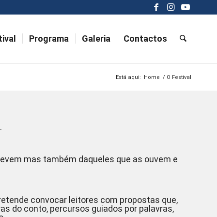
ival
Programa
Galeria
Contactos
Está aqui:
Home
/
O Festival
.
screvem mas também daqueles que as ouvem e
pretende convocar leitores com propostas que,
ras do conto, percursos guiados por palavras,