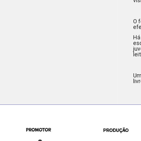
vis
O 
ef
Há
esc
juv
lei
Um 
liv