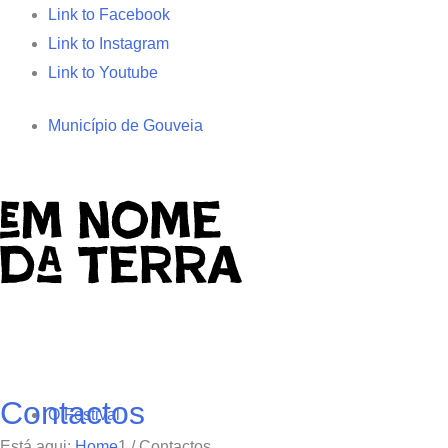
Link to Facebook
Link to Instagram
Link to Youtube
Município de Gouveia
Contactos
O Festival
Está aqui:
Home
1
/
Contactos